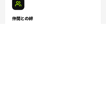
仲間との絆
少人数制クラスで、同じ目標に向かって仲間と練習す
る経験が、協調性や思いやりの心を育てます。
Class Video